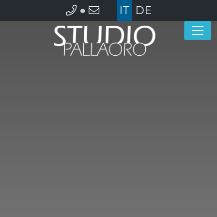
●
IT
DE